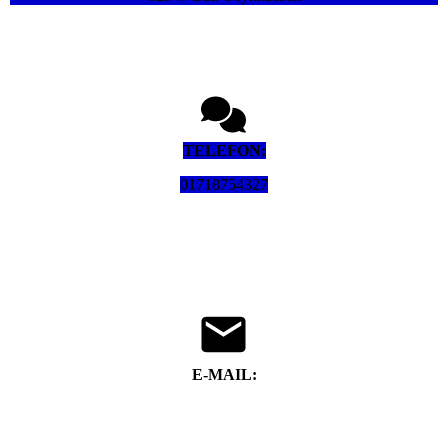
TELEFON:
01718754327
E-MAIL:
frank.hagemeier@teleos-web.de